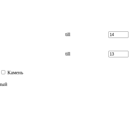
till
till
Камень
ный