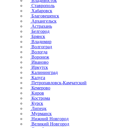
Владивосток
Ставрополь
Хабаровск
Благовещенск
Архангельск
Астрахань
Белгород
Брянск
Владимир
Волгоград
Вологда
Воронеж
Иваново
Иркутск
Калининград
Калуга
Петропавловск-Камчатский
Кемерово
Киров
Кострома
Курск
Липецк
Мурманск
Нижний Новгород
Великий Новгород