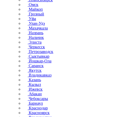
Омск
Майкоп
Грозный
Уфа
Улан-Удэ
Махачкала
Назрань
Нальчик
Элиста
Черкесск
Петрозаводск
Сыктывкар
Йошкар-Ола
Саранск
Якутск
Владикавказ
Казань
Кызыл
Ижевск
Абакан
Чебоксары
Барнаул
Краснодар
Красноярск