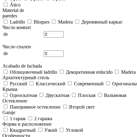
Ático
Material de
paredes
Ladrillo
Bloques
Madera
Деревянный каркас
Число комнат
de
Число спален
de
Acabado de fachada
Облицовочный ladrillo
Декоративная enlucido
Madera
Архитектурный стиль
Русский
Классический
Современный
Оригиналь
Крыша
Односкатная
Двускатная
Плоская
Вальмовая
Остекление
Панорамное остекление
Второй свет
Garaje
1 гараж
2 гаража
Форма и расположение
Квадратный
Узкий
Угловой
Особенности