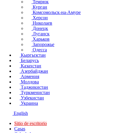
Темрюк
Курган
Комсомольск-на-Амуре
Херсон
Николаев
Донецк
Луганск
Харьков
Запорожье
Одесса
Кыргызстан
Беларусь
Казахстан
Азербайджан
Армения
Молдова
Таджикистан
Туркменистан
Узбекистан
Украина
English
Sitio de escritorio
Сasas