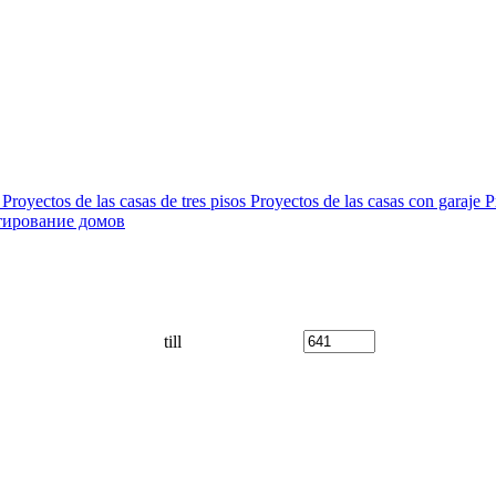
Proyectos de las casas de tres pisos
Proyectos de las casas con garaje
P
тирование домов
till