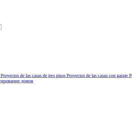
Proyectos de las casas de tres pisos
Proyectos de las casas con garaje
P
тирование домов