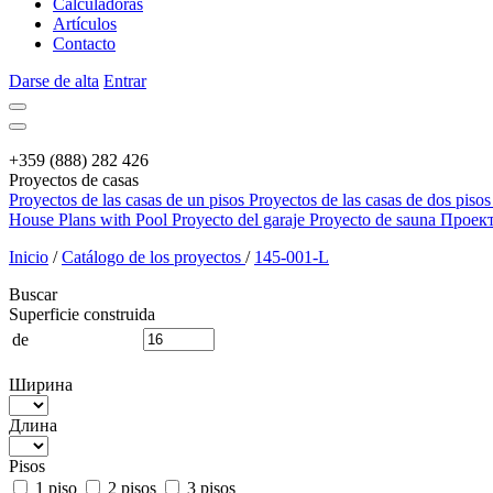
Calculadoras
Artículos
Contacto
Darse de alta
Entrar
+359 (888) 282 426
Proyectos de casas
Proyectos de las casas de un pisos
Proyectos de las casas de dos pisos
House Plans with Pool
Proyecto del garaje
Proyecto de sauna
Проек
Inicio
/
Catálogo de los proyectos
/
145-001-L
Buscar
Superficie construida
de
Ширина
Длина
Pisos
1 piso
2 pisos
3 pisos