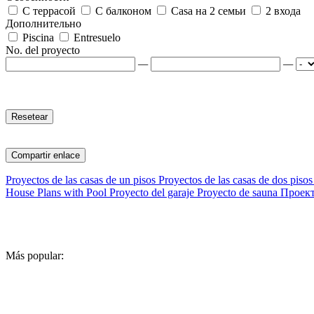
С террасой
С балконом
Casa на 2 семьи
2 входа
Дополнительно
Piscina
Entresuelo
No. del proyecto
—
—
Compartir enlace
Proyectos de las casas de un pisos
Proyectos de las casas de dos pisos
House Plans with Pool
Proyecto del garaje
Proyecto de sauna
Проек
Más popular: