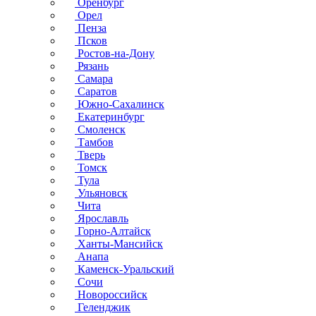
Оренбург
Орел
Пенза
Псков
Ростов-на-Дону
Рязань
Самара
Саратов
Южно-Сахалинск
Екатеринбург
Смоленск
Тамбов
Тверь
Томск
Тула
Ульяновск
Чита
Ярославль
Горно-Алтайск
Ханты-Мансийск
Анапа
Каменск-Уральский
Сочи
Новороссийск
Геленджик