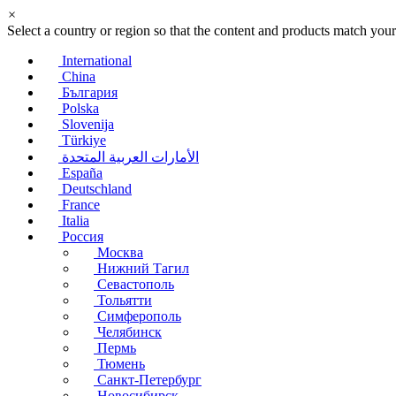
×
Select a country or region so that the content and products match your
International
China
България
Polska
Slovenija
Türkiye
الأمارات العربية المتحدة
España
Deutschland
France
Italia
Россия
Москва
Нижний Тагил
Севастополь
Тольятти
Симферополь
Челябинск
Пермь
Тюмень
Санкт-Петербург
Новосибирск