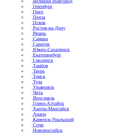
Великий Новгород
Оренбург
Орел
Пенза
Псков
Ростов-на-Дону
Рязань
Самара
Саратов
Южно-Сахалинск
Екатеринбург
Смоленск
Тамбов
Тверь
Томск
Тула
Ульяновск
Чита
Ярославль
Горно-Алтайск
Ханты-Мансийск
Анапа
Каменск-Уральский
Сочи
Новороссийск