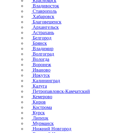
Красноярск
Владивосток
Ставрополь
Хабаровск
Благовещенск
Архангельск
Астрахань
Белгород
Брянск
Владимир
Волгоград
Вологда
Воронеж
Иваново
Иркутск
Калининград
Калуга
Петропавловск-Камчатский
Кемерово
Киров
Кострома
Курск
Липецк
Мурманск
Нижний Новгород