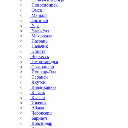
Новосибирск
Омск
Майкоп
Грозный
Уфа
Улан-Удэ
Махачкала
Назрань
Нальчик
Элиста
Черкесск
Петрозаводск
Сыктывкар
Йошкар-Ола
Саранск
Якутск
Владикавказ
Казань
Кызыл
Ижевск
Абакан
Чебоксары
Барнаул
Краснодар