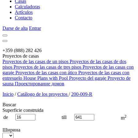
Сasas
Calculadoras
Artículos
Contacto
Darse de alta
Entrar
+359 (888) 282 426
Proyectos de casas
Proyectos de las casas de un pisos
Proyectos de las casas de dos
pisos
Proyectos de las casas de tres pisos
Proyectos de las casas con
garaje
Proyectos de las casas con ático
Proyectos de las casas con
entresuelo
House Plans with Pool
Proyecto del garaje
Proyecto de
sauna
Проектирование домов
Inicio
/
Catálogo de los proyectos
/
200-009-R
Buscar
Superficie construida
2
de
till
m
Ширина