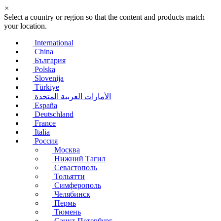
×
Select a country or region so that the content and products match
your location.
International
China
България
Polska
Slovenija
Türkiye
الأمارات العربية المتحدة
España
Deutschland
France
Italia
Россия
Москва
Нижний Тагил
Севастополь
Тольятти
Симферополь
Челябинск
Пермь
Тюмень
Санкт-Петербург