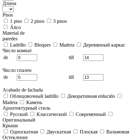
Длина
Pisos
1 piso
2 pisos
3 pisos
Ático
Material de
paredes
Ladrillo
Bloques
Madera
Деревянный каркас
Число комнат
de
till
Число спален
de
till
Acabado de fachada
Облицовочный ladrillo
Декоративная enlucido
Madera
Камень
Архитектурный стиль
Русский
Классический
Современный
Оригинальный
Крыша
Односкатная
Двускатная
Плоская
Вальмовая
Остекление