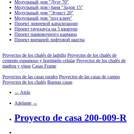
Модульный дом "Дуэт 70"
Модульный дом | баня "Задор 15"
Модульный дом "Эгоист 20"
Модульный дом "под ключ"
Проект ливневой канализации
Проект таунхауса на 5 квартир
Проект парковочного кармана
Проект внешней лифтовой шахты
Proyectos de los chalés de ladrillo
Proyectos de los chalés de
cemento espumoso y hormigón celular
Proyectos de los chalés de
madera y vigas
Casas Frame
Proyectos de las casas rurales
Proyectos de las casas de campo
Proyectos de los chalés
Buenas casas
← Atrás
Adelante →
Proyecto de casa 200-009-R