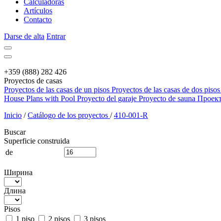
Calculadoras
Artículos
Contacto
Darse de alta
Entrar
+359 (888) 282 426
Proyectos de casas
Proyectos de las casas de un pisos
Proyectos de las casas de dos pisos
House Plans with Pool
Proyecto del garaje
Proyecto de sauna
Проек
Inicio
/
Catálogo de los proyectos
/
410-001-R
Buscar
Superficie construida
de
Ширина
Длина
Pisos
1 piso
2 pisos
3 pisos