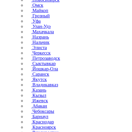
Омск
Майкоп
Грозный
Уфа
Улан-Удэ
Махачкала
Назрань
Нальчик
Элиста
Черкесск
Петрозаводск
Сыктывкар
Йошкар-Ола
Саранск
Якутск
Владикавказ
Казань
Кызыл
Ижевск
Абакан
Чебоксары
Барнаул
Краснодар
Красноярск