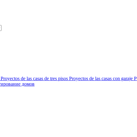
Proyectos de las casas de tres pisos
Proyectos de las casas con garaje
P
тирование домов