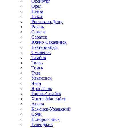
Оренбург
Орел
Пенза
Псков
Ростов-на-Дону
Рязань
Самара
Саратов
Южно-Сахалинск
Екатеринбург
Смоленск
Тамбов
Тверь
Томск
Тула
Ульяновск
Чита
Ярославль
Горно-Алтайск
Ханты-Мансийск
Анапа
Каменск-Уральский
Сочи
Новороссийск
Геленджик