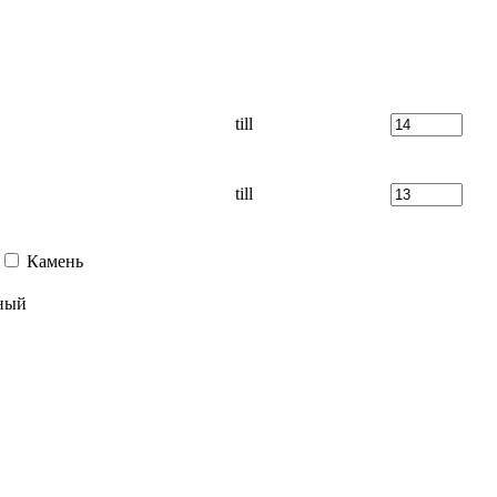
till
till
Камень
ный