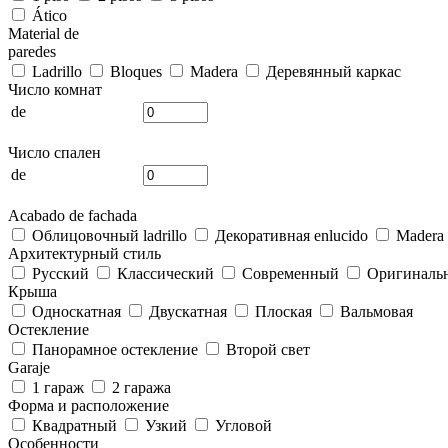
Ático
Material de
paredes
Ladrillo
Bloques
Madera
Деревянный каркас
Число комнат
de
Число спален
de
Acabado de fachada
Облицовочный ladrillo
Декоративная enlucido
Madera
Архитектурный стиль
Русский
Классический
Современный
Оригиналь
Крыша
Односкатная
Двускатная
Плоская
Вальмовая
Остекление
Панорамное остекление
Второй свет
Garaje
1 гараж
2 гаража
Форма и расположение
Квадратный
Узкий
Угловой
Особенности