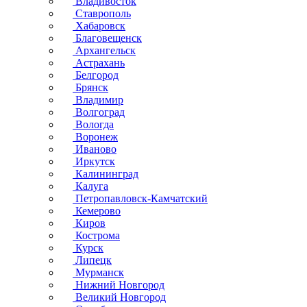
Владивосток
Ставрополь
Хабаровск
Благовещенск
Архангельск
Астрахань
Белгород
Брянск
Владимир
Волгоград
Вологда
Воронеж
Иваново
Иркутск
Калининград
Калуга
Петропавловск-Камчатский
Кемерово
Киров
Кострома
Курск
Липецк
Мурманск
Нижний Новгород
Великий Новгород