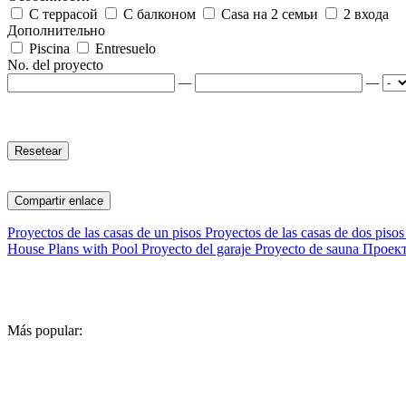
С террасой
С балконом
Casa на 2 семьи
2 входа
Дополнительно
Piscina
Entresuelo
No. del proyecto
—
—
Compartir enlace
Proyectos de las casas de un pisos
Proyectos de las casas de dos pisos
House Plans with Pool
Proyecto del garaje
Proyecto de sauna
Проек
Más popular: