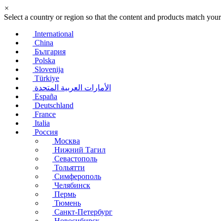
×
Select a country or region so that the content and products match your
International
China
България
Polska
Slovenija
Türkiye
الأمارات العربية المتحدة
España
Deutschland
France
Italia
Россия
Москва
Нижний Тагил
Севастополь
Тольятти
Симферополь
Челябинск
Пермь
Тюмень
Санкт-Петербург
Новосибирск