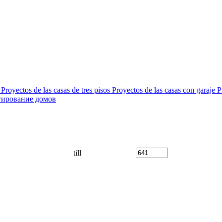
Proyectos de las casas de tres pisos
Proyectos de las casas con garaje
P
тирование домов
till