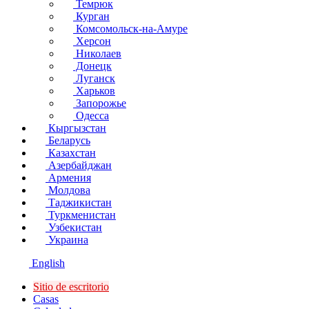
Темрюк
Курган
Комсомольск-на-Амуре
Херсон
Николаев
Донецк
Луганск
Харьков
Запорожье
Одесса
Кыргызстан
Беларусь
Казахстан
Азербайджан
Армения
Молдова
Таджикистан
Туркменистан
Узбекистан
Украина
English
Sitio de escritorio
Сasas